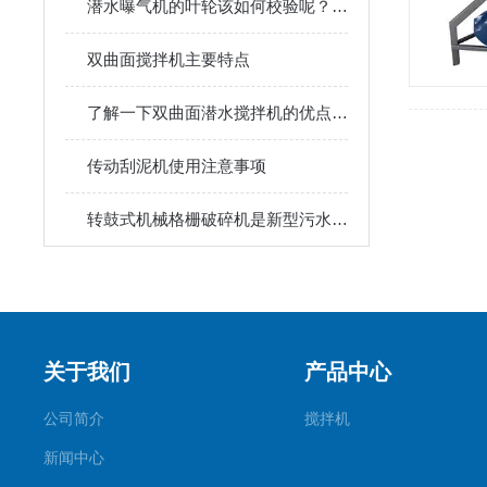
潜水曝气机的叶轮该如何校验呢？看看本篇吧
双曲面搅拌机主要特点
了解一下双曲面潜水搅拌机的优点及应用吧
传动刮泥机使用注意事项
转鼓式机械格栅破碎机是新型污水处理设备
关于我们
产品中心
公司简介
搅拌机
新闻中心