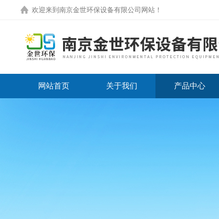
欢迎来到
南京金世环保设备有限公司网站
！
网站首页
关于我们
产品中心