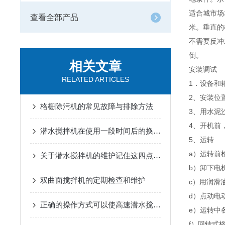
适合城市场
查看全部产品
米。垂直的
不需要反冲
倒。
相关文章
安装调试
RELATED ARTICLES
1．设备和
2、安装位
格栅除污机的常见故障与排除方法
3、用水泥
4、开机前
潜水搅拌机在使用一段时间后的换油处理很有必要
5、运转
a）运转前
关于潜水搅拌机的维护记住这四点就够了
b）卸下电
双曲面搅拌机的定期检查和维护
c）用润滑
d）点动电
正确的操作方式可以使高速潜水搅拌器的使用寿命延长
e）运转中
f）回转式