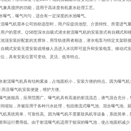
曝气兼具搅拌的功能，适用于高浓度有机废水处理工艺。
潜水曝气，曝气均匀，适合有一定深度的水池曝气。
射流曝气机需本公司协助选型时，用户应提供池型、介质特性、所需进气
足用户的需求。QSB型深水自吸式潜水射流曝气机的安装形式有自耦式和
在池顶安装好配套的支撑块，用导轨使两者相连，潜水电泵与特定支架联
。自耦式安装无需安装或维修人员进入水坑即可提升和安装电泵。移动式
定位，具有安装位置可变动、灵活、低等特点。
潜水射流曝气机具有结构紧凑，占地面积小，安装方便的特点。因为曝气机
少;而且曝气机安装便捷，维护方便。
其曝气效能高，应用范围广。曝气机具有高速的射流流态，液气混合充分，
时间缩短，并被应用于各种污水处理，包括推流式曝气池、混合曝气池、
曝气机系统简单，可靠性高。因为曝气机不需要鼓风机等设备，系统简单，
投资和运行费用低。由于射流曝气机适用于较深的曝气池，使占地面积减少