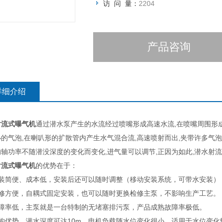
访 问 量：
2204
产品咨询
详细介绍
射流式曝气机
通过潜水泵产生的水流经过喷嘴形成高速水流,在喷嘴周围形
的气泡,在喇叭形的扩散管内产生水气混合流,高速喷射而出,夹带许多气
的轴功率不随潜没深度的变化而变化,进气量可以调节,正因为如此,潜水射
射流式曝气机
的优势在于：
安装简便、成本低，安装后还可以随时调整（移动安装系统，可带水安装）
检修方便，自耦式固定安装，也可以随时更换检修主泵，不影响生产工艺。
故障率低，主泵就是一台特制的无堵塞排污泵，产品成熟故障率极低。
结构优势，潜水深度可达10m，电机负载随水位变化很小，适用于水位变化