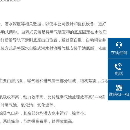
量、潜水深度等相关数据，以便本公司设计和提供设备，更好
移动式两种。自耦式安装是将曝气装置和的底座固定在水池底
接好后沿导轨下滑到底座出口位置，通过泵自重，自动耦合并
安装方式是将深水自吸式潜水射流曝气机安装于池底部，依靠
在线咨询
电话
主要由潜污泵、曝气器和进气管三部分组成，结构紧凑，占地
微信扫一扫
氧吸收率高，动力效率高。比传统曝气池处理效率高3～4倍，
延时曝气池、氧化沟、氧化塘等。
除吸气口外，其余部分均潜入水中运行，噪音小。
，系统简单，节约投资费用，处理效能高。