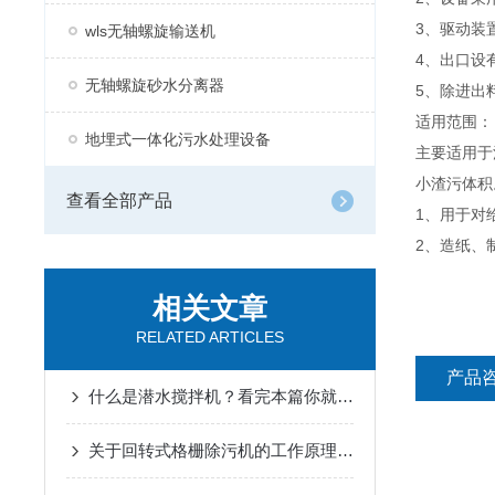
3、驱动装
wls无轴螺旋输送机
4、出口设
无轴螺旋砂水分离器
5、除进出
适用范围：
地埋式一体化污水处理设备
主要适用于
小渣污体积
查看全部产品
1、用于对
2、造纸、
相关文章
RELATED ARTICLES
产品
什么是潜水搅拌机？看完本篇你就知道了
关于回转式格栅除污机的工作原理及优势分享