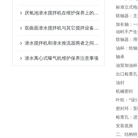
标准立式电
厌氧池潜水搅拌机在维护保养上的方法你知道么
联轴器：主
加长轴：一
双曲面潜水搅拌机与其它搅拌设备相比的不同之处有哪些呢
动时不产生
联轴器：用
潜水搅拌机和潜水推流器两者之间有哪些区别你知道么
油杯：给轴
轴承
潜水离心式曝气机维护保养注意事项
油室加油杯
出口检查孔
油封
机械密封
叶轮：*设
密封环：泵
检查孔：进
安装底座
二、结构特