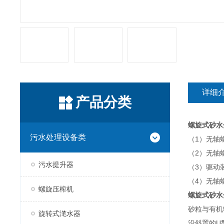
详细
产品分类
螺旋式砂水
污水处理设备类
（1）无轴
（2）无轴
污水提升器
（3）驱动
（4）无轴
螺旋压榨机
螺旋式砂水
砂粒与有机
旋转式滗水器
沿斜置的U