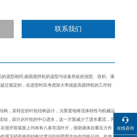
联系我们
的选型相同,曲面搅拌机的选型与设备所处的池型、容积、液
度超过规定的，在选型时应考虑加大率或提高搅拌机的工作转
结构，其特定的叶轮结构设计，大限度地将流体特性与机械运
体流动，设计从叶轮的中心进水，这一方面减少了进水紊流，另
。在渐开双弧面上均布有八条导流叶片，借助液体自重压力作
在线咨询
的作用下经双曲面结构过渡沿叶轮圆周方向作切线运动，在池