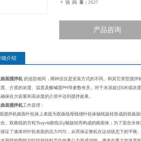
访 问 量：
2627
产品咨询
详细介绍
双曲面搅拌机
的选型相同，两种仅仅是安装方式的不同。和其它类型搅拌机
深度、介质的浓度、温度及酸碱度PH等参数有关。对于水深超过5米或浓
以确保在大容量和高浓度的介质中达到搅拌效果。
双曲面搅拌机
工作原理：
搅拌机曲面叶轮体上表面为双曲线母线绕叶轮体轴线旋转形成的双曲面
结合。双曲线的方程为xy=b曲线沿y轴旋转而构成的曲面体；为了迎合水
面保证了液体对叶轮表面的压力均匀，从而保证整机在运动状态下的平衡
进水获得的势能与叶轮旋转时产生的离心力形成动能，液体在重力加速度