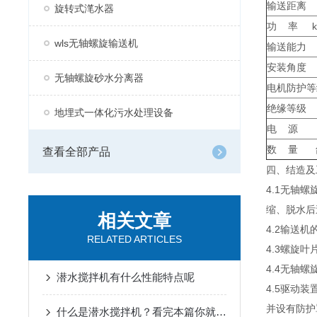
输送距离
旋转式滗水器
功 率 k
wls无轴螺旋输送机
输送能力 
安装角度 
无轴螺旋砂水分离器
电机防护等
绝缘等级
地埋式一体化污水处理设备
电 源
数 量 
查看全部产品
四、结造及
4.1无轴
缩、脱水后
相关文章
4.2输送
RELATED ARTICLES
4.3螺旋
4.4无轴
潜水搅拌机有什么性能特点呢
4.5驱动
并设有防护
什么是潜水搅拌机？看完本篇你就知道了