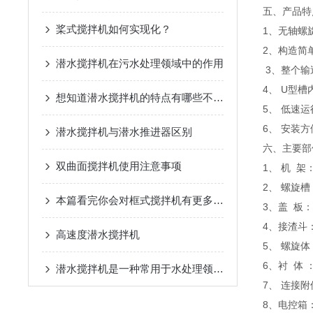
五、产品特
桨式搅拌机如何实现化？
1、无轴螺
2、构造简
潜水搅拌机在污水处理领域中的作用
3、整个输
4、 U型
想知道潜水搅拌机的特点有哪些不妨看看这些
5、 低速
6、 安装
潜水搅拌机与潜水推进器区别
六、主要部
双曲面搅拌机使用注意事项
1、 机 架
2、 螺旋
本篇看完你会对框式搅拌机有更多了解了
3、盖 板
4、接渣斗
高速度潜水搅拌机
5、 螺旋体
6、衬 体 
潜水搅拌机是一种常用于水处理领域的设备
7、 连接
8、电控箱