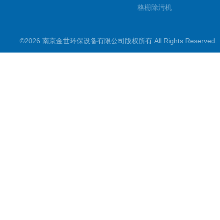
格栅除污机
刮吸泥机
©2026 南京金世环保设备有限公司版权所有 All Rights Reserve
污水处理设备类
潜水推流器
潜水排污泵
污水提升装置
水处理
搅拌机一类
新型搅拌机