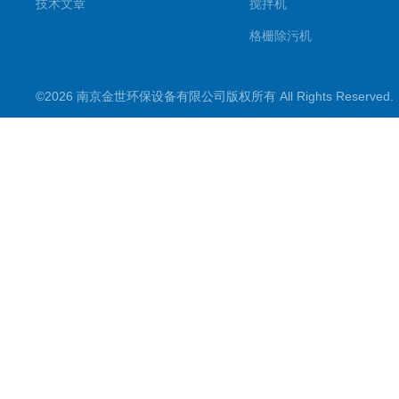
技术文章
搅拌机
格栅除污机
刮吸泥机
©2026 南京金世环保设备有限公司版权所有 All Rights Reserve
污水处理设备类
潜水推流器
潜水排污泵
污水提升装置
水处理
搅拌机一类
新型搅拌机